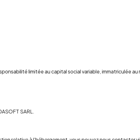
esponsabilité limitée au capital social variable, immatriculée 
'AUDASOFT SARL.
estion relative à l'hébergement, vous pouvez nous contacter v