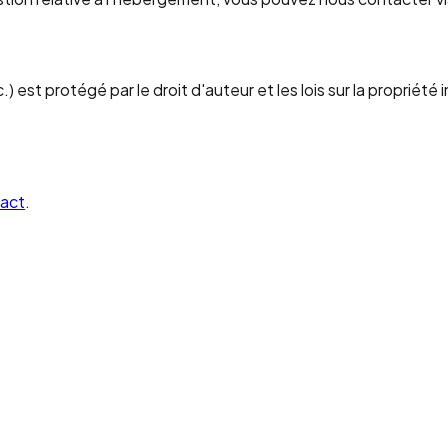
) est protégé par le droit d'auteur et les lois sur la propriét
act
.