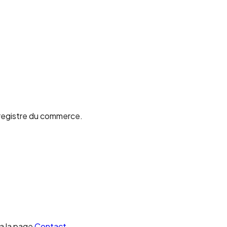
au registre du commerce.
ia la page
Contact
.